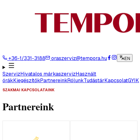
+36-1/331-3188
oraszerviz@tempora.hu
EN
Szerviz
Hivatalos márkaszerviz
Használt
órák
Kiegészítők
Partnereink
Rólunk
Tudástár
Kapcsolat
GYIK
SZAKMAI KAPCSOLATAINK
Partnereink