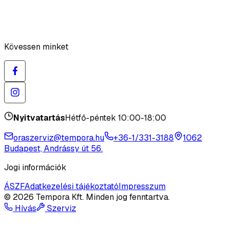
Kövessen minket
Nyitvatartás
Hétfő-péntek 10:00-18:00
oraszerviz@tempora.hu
+36-1/331-3188
1062
Budapest, Andrássy út 56.
Jogi információk
ÁSZF
Adatkezelési tájékoztató
Impresszum
©
2026
Tempora Kft.
Minden jog fenntartva.
Hívás
Szerviz