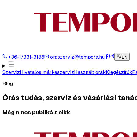
+36-1/331-3188
oraszerviz@tempora.hu
EN
Szerviz
Hivatalos márkaszerviz
Használt órák
Kiegészítők
Pa
Blog
Órás tudás, szerviz és vásárlási tan
Még nincs publikált cikk