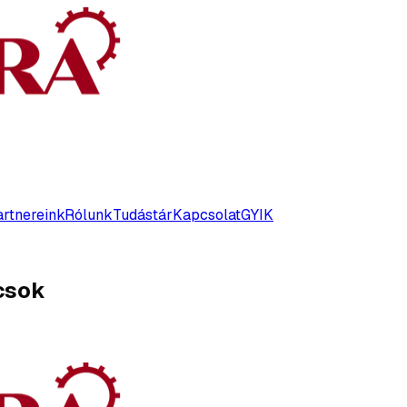
rtnereink
Rólunk
Tudástár
Kapcsolat
GYIK
ácsok