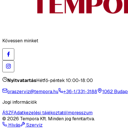
Kövessen minket
Nyitvatartás
Hétfő-péntek 10:00-18:00
oraszerviz@tempora.hu
+36-1/331-3188
1062 Budape
Jogi információk
ÁSZF
Adatkezelési tájékoztató
Impresszum
©
2026
Tempora Kft.
Minden jog fenntartva.
Hívás
Szerviz